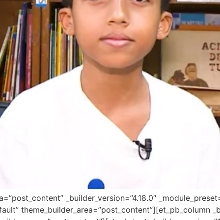
ea=”post_content” _builder_version=”4.18.0″ _module_preset
fault” theme_builder_area=”post_content”][et_pb_column _bu