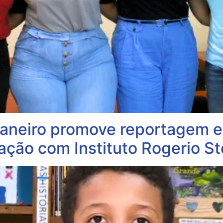
aneiro promove reportagem es
ação com Instituto Rogerio St