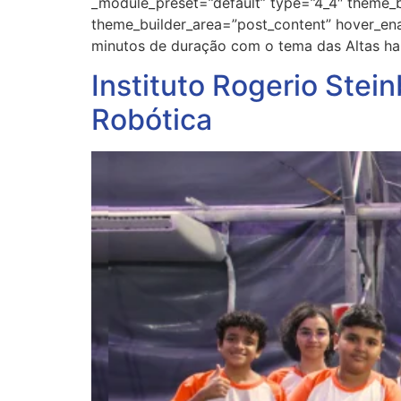
_module_preset=”default” type=”4_4″ theme_bu
theme_builder_area=”post_content” hover_en
minutos de duração com o tema das Altas habi
Instituto Rogerio Stei
Robótica