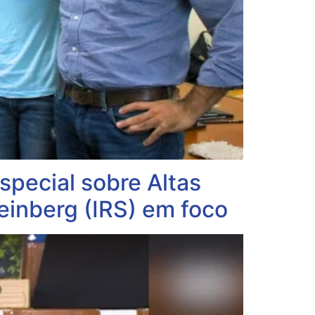
pecial sobre Altas
einberg (IRS) em foco