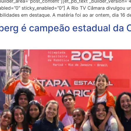
ilder_area=”post_content”][et_pb_text _builder_version=”4
abled=”0″ sticky_enabled=”0″] A Rio TV Câmara divulgou u
lidades em destaque. A matéria foi ao ar ontem, dia 16 de
nberg é campeão estadual da O