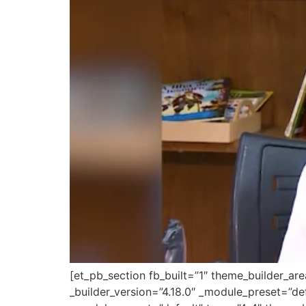
[et_pb_section fb_built=”1″ theme_builder_ar
_builder_version=”4.18.0″ _module_preset=”de