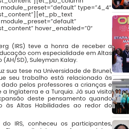
st_content”][et_pb_column
 _module_preset=”default” type=”4_4″
t_content”][et_pb_text
 _module_preset=”default”
t_content” hover_enabled=”0″
berg (IRS) teve a honra de receber a
educação com especialidade em Altas
 (AH/SD), Suleyman Kalay.
z sua tese na Universidade de Brunel,
ue seu trabalho está relacionado às
 dado pelos professores a crianças e
a Inglaterra e a Turquia. Já sua visita
 expansão deste pensamento quando
 às Altas Habilidades ao redor do
 do IRS, conheceu os participantes,