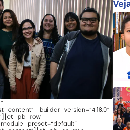
Vej
″
_content” _builder_version=”4.18.0″
”][et_pb_row
 _module_preset=”default”