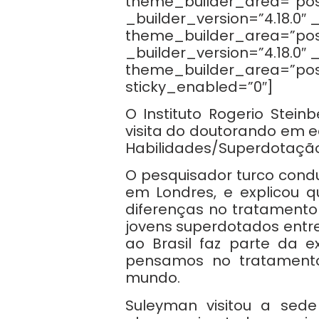
theme_builder_area=”po
_builder_version=”4.18.0″
theme_builder_area=”pos
_builder_version=”4.18.0″
theme_builder_area=”pos
sticky_enabled=”0″]
O Instituto Rogerio Stein
visita do doutorando em 
Habilidades/Superdotação
O pesquisador turco condu
em Londres, e explicou q
diferenças no tratamento
jovens superdotados entre 
ao Brasil faz parte da
pensamos no tratamento
mundo.
Suleyman visitou a sede