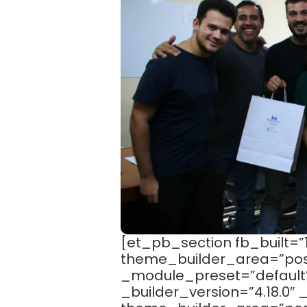
[et_pb_section fb_built=”1
theme_builder_area=”post
_module_preset=”default
_builder_version=”4.18.0″