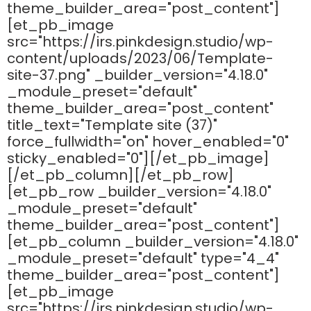
theme_builder_area="post_content"]
[et_pb_image
src="https://irs.pinkdesign.studio/wp-
content/uploads/2023/06/Template-
site-37.png" _builder_version="4.18.0"
_module_preset="default"
theme_builder_area="post_content"
title_text="Template site (37)"
force_fullwidth="on" hover_enabled="0"
sticky_enabled="0"][/et_pb_image]
[/et_pb_column][/et_pb_row]
[et_pb_row _builder_version="4.18.0"
_module_preset="default"
theme_builder_area="post_content"]
[et_pb_column _builder_version="4.18.0"
_module_preset="default" type="4_4"
theme_builder_area="post_content"]
[et_pb_image
src="https://irs.pinkdesign.studio/wp-