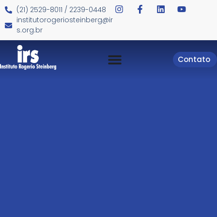
(21) 2529-8011 / 2239-0448
institutorogeriosteinberg@ir
s.org.br
Contato