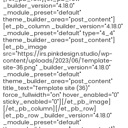
_builder_version="4.18.0"
_module_preset="default"
theme_builder_area="post_content"]
[et_pb_column _builder_version="4.18.0"
_module_preset="default" type="4_4"
theme_builder_area="post_content"]
[et_pb_image
src="https://irs.pinkdesign.studio/wp-
content/uploads/2023/06/Template-
site-36.png" _builder_version="4.18.0"
_module_preset="default"
theme_builder_area="post_content"
title_text="Template site (36)"
force_fullwidth="on" hover_enabled="0"
sticky_enabled="0"][/et_pb_image]
[/et_pb_column][/et_pb_row]
[et_pb_row _builder_version="4.18.0"
_module_preset="default"