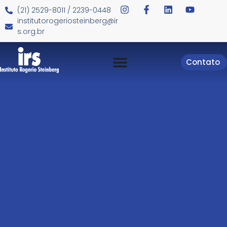
(21) 2529-8011 / 2239-0448
institutorogeriosteinberg@ir
s.org.br
Contato