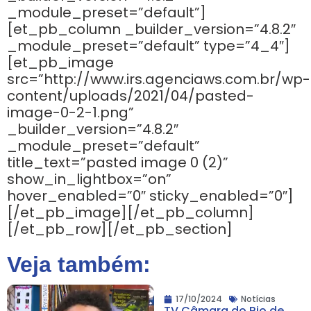
_module_preset=”default”]
[et_pb_column _builder_version=”4.8.2″
_module_preset=”default” type=”4_4″]
[et_pb_image
src=”http://www.irs.agenciaws.com.br/wp-
content/uploads/2021/04/pasted-
image-0-2-1.png”
_builder_version=”4.8.2″
_module_preset=”default”
title_text=”pasted image 0 (2)”
show_in_lightbox=”on”
hover_enabled=”0″ sticky_enabled=”0″]
[/et_pb_image][/et_pb_column]
[/et_pb_row][/et_pb_section]
Veja também:
17/10/2024
Notícias
TV Câmara do Rio de