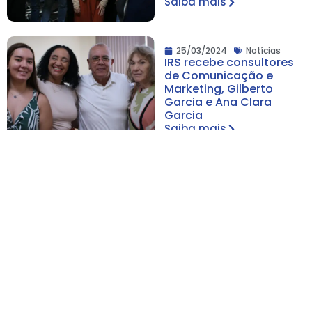
Saiba mais
25/03/2024
Notícias
IRS recebe consultores
de Comunicação e
Marketing, Gilberto
Garcia e Ana Clara
Garcia
Saiba mais
20/03/2024
Notícias
Participantes do IRS
visitam a sede da
Wilson Sons para o
Desafio de Robótica
com funcionários da
empresa
Saiba mais