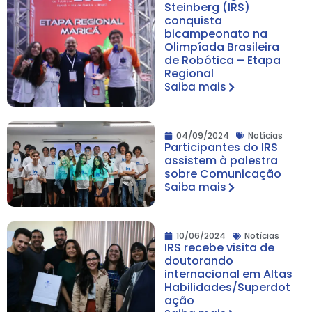
Steinberg (IRS)
conquista
bicampeonato na
Olimpíada Brasileira
de Robótica – Etapa
Regional
Saiba mais
04/09/2024
Notícias
Participantes do IRS
assistem à palestra
sobre Comunicação
Saiba mais
10/06/2024
Notícias
IRS recebe visita de
doutorando
internacional em Altas
Habilidades/Superdot
ação