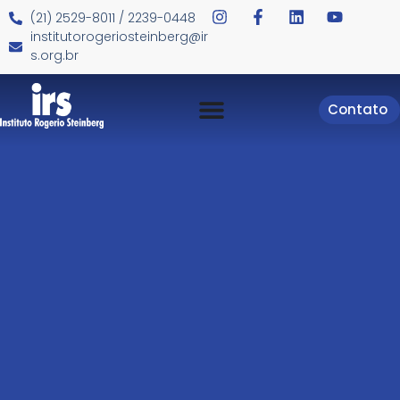
(21) 2529-8011 / 2239-0448
institutorogeriosteinberg@ir
s.org.br
Contato