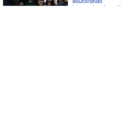
doutorando
internacional em Altas
Habilidades/Superdot
ação
Saiba mais
25/03/2024
Notícias
IRS recebe consultores
de Comunicação e
Marketing, Gilberto
Garcia e Ana Clara
Garcia
Saiba mais
20/03/2024
Notícias
Participantes do IRS
visitam a sede da
Wilson Sons para o
Desafio de Robótica
com funcionários da
empresa