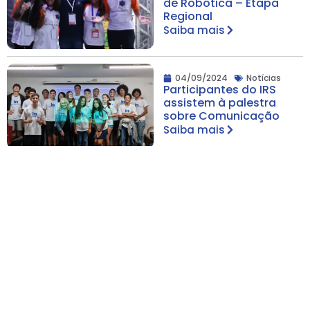
de Robótica – Etapa
Regional
Saiba mais
04/09/2024
Notícias
Participantes do IRS
assistem à palestra
sobre Comunicação
Saiba mais
10/06/2024
Notícias
IRS recebe visita de
doutorando
internacional em Altas
Habilidades/Superdot
ação
Saiba mais
25/03/2024
Notícias