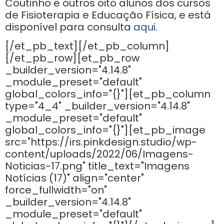
Coutinho e outros oito alunos dos cursos
de Fisioterapia e Educação Física, e está
disponível para consulta
aqui
.
[/et_pb_text][/et_pb_column]
[/et_pb_row][et_pb_row
_builder_version="4.14.8"
_module_preset="default"
global_colors_info="{}"][et_pb_column
type="4_4" _builder_version="4.14.8"
_module_preset="default"
global_colors_info="{}"][et_pb_image
src="https://irs.pinkdesign.studio/wp-
content/uploads/2022/06/Imagens-
Noticias-17.png" title_text="Imagens
Notícias (17)" align="center"
force_fullwidth="on"
_builder_version="4.14.8"
_module_preset="default"