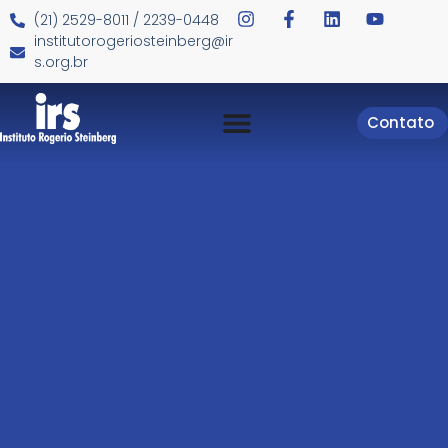
(21) 2529-8011 / 2239-0448
institutorogeriosteinberg@ir
s.org.br
Contato