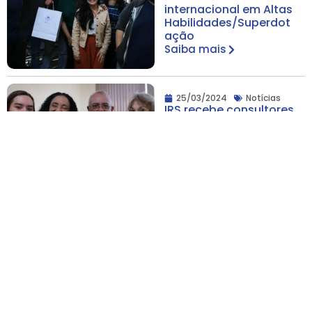
internacional em Altas
Habilidades/Superdot
ação
Saiba mais
25/03/2024
Notícias
IRS recebe consultores
de Comunicação e
Marketing, Gilberto
Garcia e Ana Clara
Garcia
Saiba mais
20/03/2024
Notícias
Participantes do IRS
visitam a sede da
Wilson Sons para o
Desafio de Robótica
com funcionários da
empresa