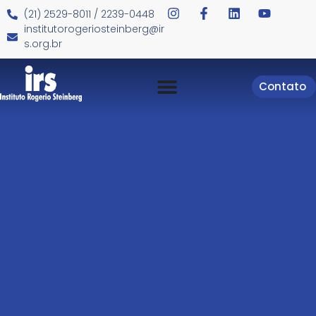
(21) 2529-8011 / 2239-0448
institutorogeriosteinberg@ir
s.org.br
Contato